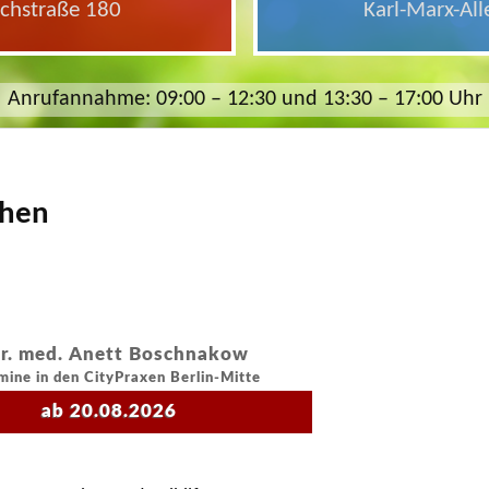
ichstraße 180
Karl-Marx-All
Anrufannahme: 09:00 – 12:30 und 13:30 – 17:00 Uhr
chen
r. med. Anett Boschnakow
mine in den CityPraxen Berlin-Mitte
ab 20.08.2026