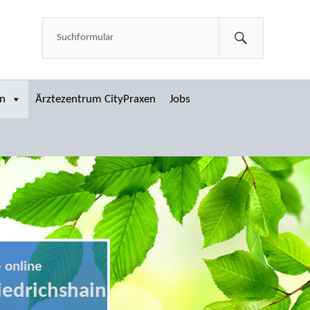
en
Ärztezentrum CityPraxen
Jobs
 online
edrichshain