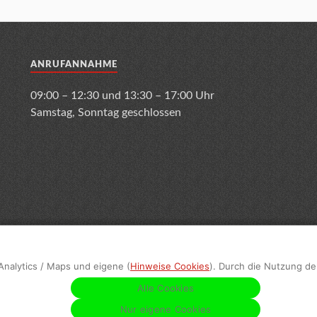
ANRUFANNAHME
09:00 – 12:30 und 13:30 – 17:00 Uhr
Samstag, Sonntag geschlossen
Analytics / Maps und eigene (
Hinweise Cookies
). Durch die Nutzung de
nschutz
Terminabsage
Sitemap
Geschlechtsneutrale Text
Alle Cookies
Nur eigene Cookies