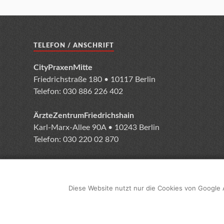
TELEFON / ANSCHRIFT
CityPraxenMitte
Friedrichstraße 180 • 10117 Berlin
Telefon: 030 886 226 402
ÄrzteZentrumFriedrichshain
Karl-Marx-Allee 90A • 10243 Berlin
Telefon: 030 220 02 870
Diese Website nutzt nur die Cookies von Google 
Impressum
Date