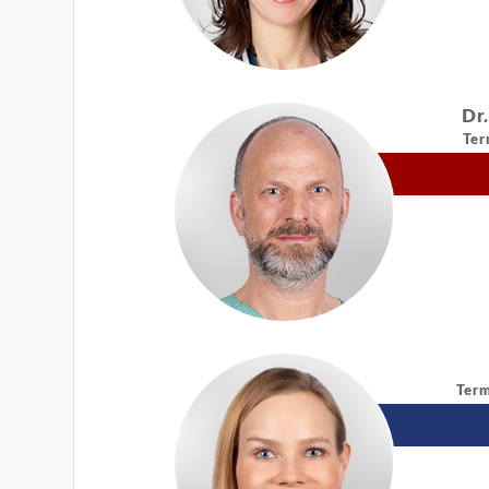
Dr
Ter
Term