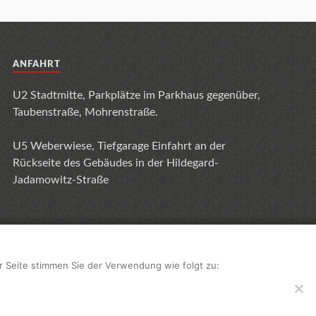
ANFAHRT
U2 Stadtmitte, Parkplätze im Parkhaus gegenüber,
Taubenstraße, Mohrenstraße.
U5 Weberwiese, Tiefgarage Einfahrt an der
Rückseite des Gebäudes in der Hildegard-
Jadamowitz-Straße
r Seite stimmen Sie der Verwendung wie folgt zu:
e
Videoüberwachung