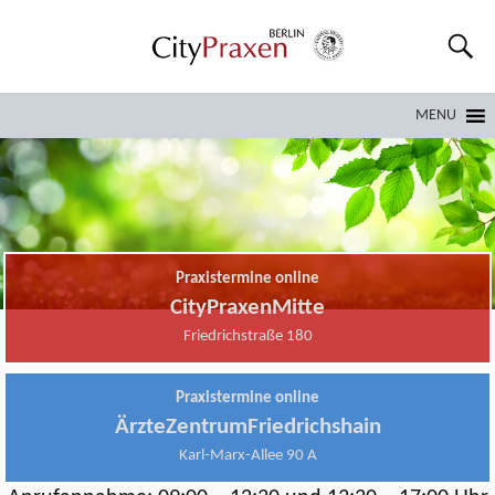
MENU
Praxistermine online
CityPraxenMitte
Friedrichstraße 180
Praxistermine online
ÄrzteZentrumFriedrichshain
Karl-Marx-Allee 90 A