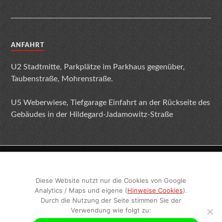
ANFAHRT
U2 Stadtmitte, Parkplätze im Parkhaus gegenüber,
Taubenstraße, Mohrenstraße.
U5 Weberwiese, Tiefgarage Einfahrt an der Rückseite des
Gebäudes in der Hildegard-Jadamowitz-Straße
Impressum
Datenschutz
Terminabsage
Diese Website nutzt nur die Cookies von Google
Analytics / Maps und eigene (
Hinweise Cookies
).
Sitemap
Geschlechtsneutrale Texte
Durch die Nutzung der Seite stimmen Sie der
Verwendung wie folgt zu: